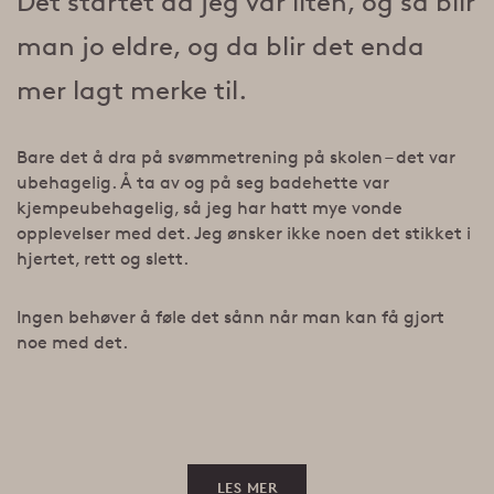
Det startet da jeg var liten, og så blir
man jo eldre, og da blir det enda
mer lagt merke til.
Bare det å dra på svømmetrening på skolen – det var
ubehagelig. Å ta av og på seg badehette var
kjempeubehagelig, så jeg har hatt mye vonde
opplevelser med det. Jeg ønsker ikke noen det stikket i
hjertet, rett og slett.
Ingen behøver å føle det sånn når man kan få gjort
noe med det.
LES MER