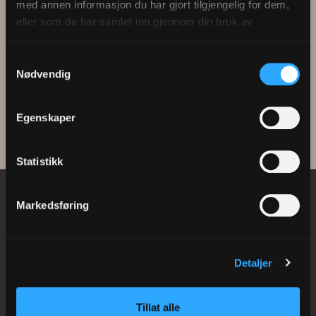
med annen informasjon du har gjort tilgjengelig for dem,
Hanna
eller som de har samlet inn gjennom din bruk av
Byrkjeland
tjenestene deres.
Samtykkevalg
Nødvendig
Egenskaper
Statistikk
Markedsføring
Gratis og uforpliktende konsultasjon
Detaljer
Hos oss får du gratis konsultasjon før du
Tillat alle