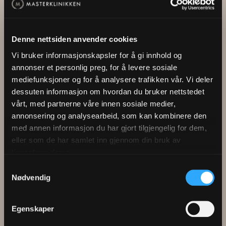
Ett år etter behandlingen ser jeg fortsatt at det tykner
til. Jeg er veldig, veldig fornøyd med Masterklinikken,
behandlingen og resultatet.
Denne nettsiden anvender cookies
Vi bruker informasjonskapsler for å gi innhold og
annonser et personlig preg, for å levere sosiale
mediefunksjoner og for å analysere trafikken vår. Vi deler
dessuten informasjon om hvordan du bruker nettstedet
vårt, med partnerne våre innen sosiale medier,
annonsering og analysearbeid, som kan kombinere den
Flere kundehistorier
med annen informasjon du har gjort tilgjengelig for dem,
eller som de har samlet inn gjennom din bruk av
tjenestene deres.
Samtykkevalg
Eric Ringdahl
Gard Kvale
Nødvendig
Egenskaper