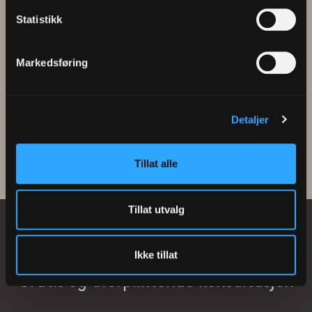
Statistikk
Knut Aga Jr.
Markedsføring
Detaljer
Tillat alle
Tillat utvalg
Ikke tillat
Gratis og uforpliktende konsultasjon