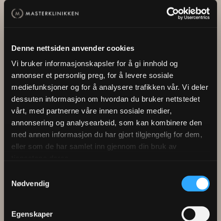
vi i dag har fått denne muligheten, da er det bare å
gjøre det.
Behandlingen er utført uten å barbere eller klippe
Denne nettsiden anvender cookies
Mats.
Vi bruker informasjonskapsler for å gi innhold og
annonser et personlig preg, for å levere sosiale
mediefunksjoner og for å analysere trafikken vår. Vi deler
dessuten informasjon om hvordan du bruker nettstedet
vårt, med partnerne våre innen sosiale medier,
annonsering og analysearbeid, som kan kombinere den
Flere kundehistorier
med annen informasjon du har gjort tilgjengelig for dem,
eller som de har samlet inn gjennom din bruk av
tjenestene deres.
Samtykkevalg
Nødvendig
Per-Erik Andresen
Jonas Hellesøy
Egenskaper