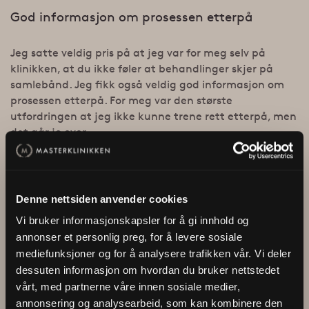
God informasjon om prosessen etterpå
Jeg satte veldig pris på at jeg var for meg selv på
klinikken, at du ikke føler at behandlinger skjer på
samlebånd. Jeg fikk også veldig god informasjon om
prosessen etterpå. For meg var den største
utfordringen at jeg ikke kunne trene rett etterpå, men
det går jo over.
Ser bra ut fire måneder etter behandling
Denne nettsiden anvender cookies
Nå er det fire måneder siden behandling, og jeg ser
allerede at hår begynner å vokse ut igjen. Det ser ut
Vi bruker informasjonskapsler for å gi innhold og
som det kan bli naturlig og fint. Det er fortsatt tidlig å
annonser et personlig preg, for å levere sosiale
si, men den siste måneden kan jeg se forandring. Når
mediefunksjoner og for å analysere trafikken vår. Vi deler
alt får samme naturlige lengde som resten av håret,
dessuten informasjon om hvordan du bruker nettstedet
tror jeg dette vil bli veldig bra.
vårt, med partnerne våre innen sosiale medier,
annonsering og analysearbeid, som kan kombinere den