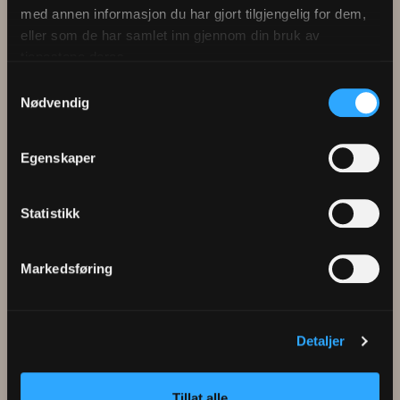
Behandlingen er utført uten å barbere eller klippe
med annen informasjon du har gjort tilgjengelig for dem,
Carl-Erik.
eller som de har samlet inn gjennom din bruk av
tjenestene deres.
Samtykkevalg
Nødvendig
Egenskaper
Flere kundehistorier
Statistikk
Markedsføring
Benjamin Lind
Julien Dauphin
Enger
Detaljer
Tillat alle