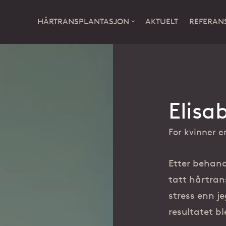
HÅRTRANSPLANTASJON
AKTUELT
REFERAN
HÅRTRANSPLANTASJO
REFERANSER
OM OSS
PRIS
Elisa
For kvinner e
Uforpliktende
Erfaring og kompetanse
Fornøyde kvinner
Finansiering
Etter behand
konsultasjon
tatt hårtran
stress enn je
resultatet bl