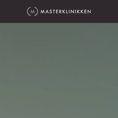
Hårtransplantasjon
Fornøyde menn
Om oss
Pris