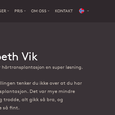
SER
PRIS
OM OSS
KONTAKT
Norsk
N
English
beth Vik
r hårtransplantasjon en super løsning.
Hårtap hos kvinner
Vårt kundeløfte
Før og etter
Garanti
lingen tenker du ikke over at du har
splantasjon. Det var mye mindre
g trodde, alt gikk så bra, og
e så fint.