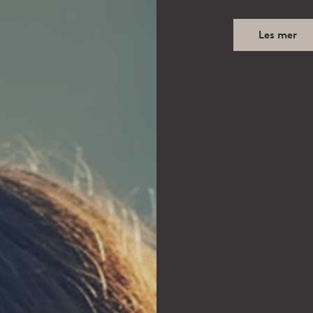
Les mer
Fordeler med
hartransplantasjon