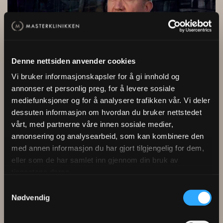
Play
Denne nettsiden anvender cookies
01:43
Vi bruker informasjonskapsler for å gi innhold og
Play
Mute
Settings
Enter
annonser et personlig preg, for å levere sosiale
fullsc
mediefunksjoner og for å analysere trafikken vår. Vi deler
dessuten informasjon om hvordan du bruker nettstedet
vårt, med partnerne våre innen sosiale medier,
annonsering og analysearbeid, som kan kombinere den
med annen informasjon du har gjort tilgjengelig for dem,
Flere kundehistorier
eller som de har samlet inn gjennom din bruk av
tjenestene deres.
Samtykkevalg
Nødvendig
Benjamin Lind
Kai Ytredal