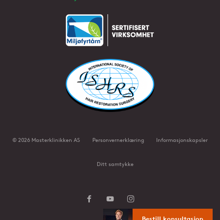
©
2026
Masterklinikken AS
Personvernerklæring
Informasjonskapsler
Ditt samtykke
Bestill konsultasjon